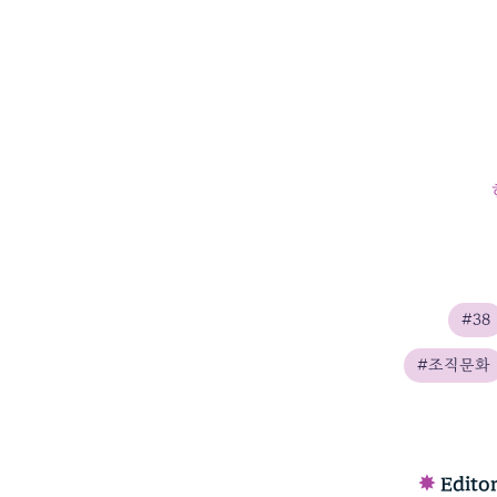
#38
#조직문화
✸
Edito