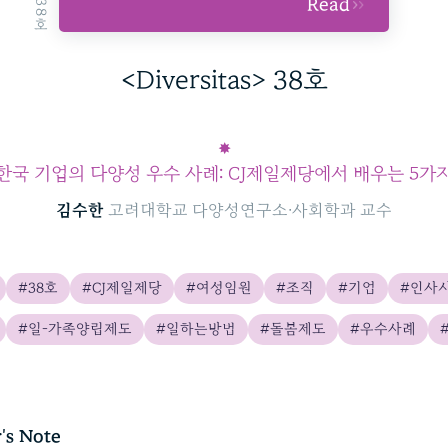
Read
<Diversitas> 38호
✸
한국 기업의 다양성 우수 사례: CJ제일제당에서 배우는 5가
김수한
고려대학교 다양성연구소∙사회학과 교수
#38호
#CJ제일제당
#여성임원
#조직
#기업
#인사
#일-가족양립제도
#일하는방법
#돌봄제도
#우수사례
r's Note