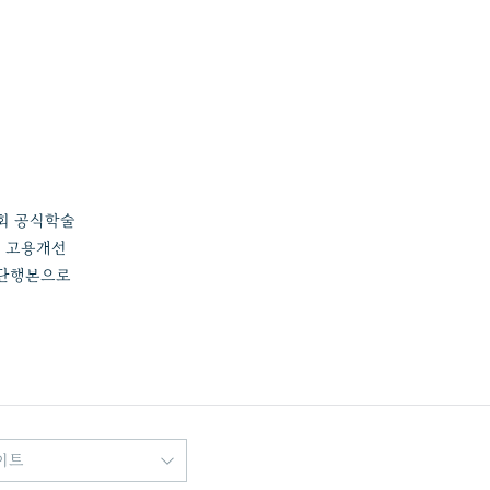
학회 공식학술
적 고용개선
] 단행본으로
이트