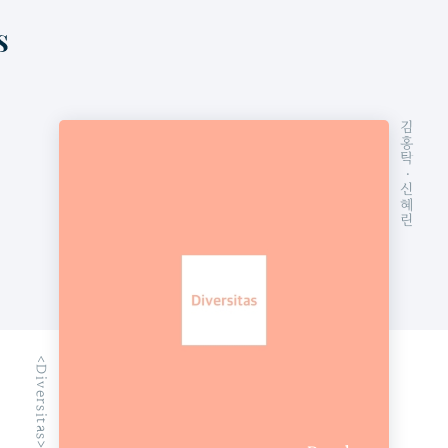
김홍탁
· 신혜린
<Diversitas> 2호