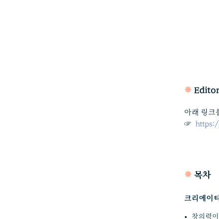
✸
Edito
아래 링크를
☞ 
 https
✸
목차
크리에이티브
창의력이