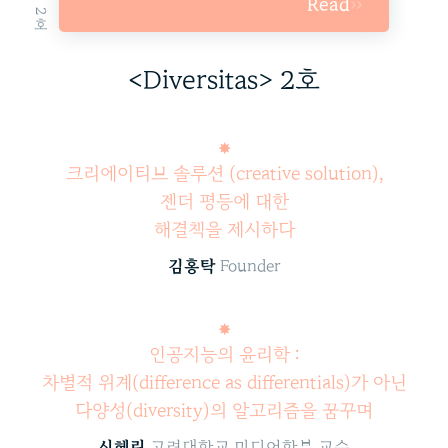
Read
<Diversitas> 2호
✸
크리에이티브 솔루션 (creative solution),
젠더 평등에 대한
해결책을 제시하다
김홍탁
Founder
✸
인공지능의 윤리학 :
차별적 위계(difference as differentials)가 아닌
다양성(diversity)의 알고리즘을 꿈꾸며
신혜린
고려대학교 미디어학부 교수