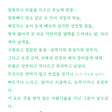
얼룩무늬 만물을 지으신 주님께 영광─
얼룩빼기 암소 같은 두 가지 색깔의 하늘,
헤엄치는 송어 등에 빼곡히 점각한 장밋빛 점들,
땅에 떨어져 갓 피운 석탄처럼 열매를 드러내는 밤, 피리
새의 날개들,
구획되고 결합한 풍경─방목지와 휴경지와 경작지,
그리고 온갖 교역, 의복과 연장과 배의 장비들에 대해.
만물은 상반되고 색다르고 희귀하고 낯설다.
무엇이든 변하기 쉽고 반점들 생기니
(누가 연유를 알리?)
빠르거나 느리고, 달거나 시큼하고, 눈부시거나 흐릿하
다.
이 모든 것을 변치 않는 아름다움을 지닌 그분이 낳으셨
다.