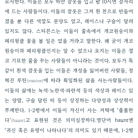
묘사한다. 이들은 모두 하얀 잠옷을 입고 밤 10시면 잠자리
에 드는 사람들이다. 이들의 잠옷은 그저 흰 천으로 만들어
졌을 뿐 다른 색깔도 문양도 없고, 레이스나 구슬이 달려
있지도 않다. 스티븐스는 이들이 꿈속에서 개코원숭이와
페리윙클 꽃을 볼 일은 없을 거라고 말한다. 왜 굳이 개코
원숭이와 페리윙클인지는 알 수 없으나 요지는 이들은 결
코 기묘한 꿈을 꾸는 사람들이 아니라는 것이다. 모두가 똑
같이 흰색 잠옷을 입는 이들은 개성을 잃어버린 사람들, 정
해진 루틴
에 따라 획일화된 삶을 사는사람들이다.
(routine)
이들의 삶에는 녹색·노란색·파란색 등의 색상과 레이스 있
는 양말, 구슬 달린 띠 등이 상징하는 다양성과 상상력이
부재한다. 1-2행에서 이들이 자신이 사는 저택에 ‘출몰한
다’
고 표현된 것은 의미심장하다.영단어 haunt엔
(haunt)
‘귀신 혹은 유령이 나타나다’의 의미도 있기 때문에, 1-2행