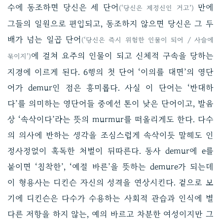
수에 동조하면 당신은 세 단어
만에
(‘당신은 제정신인 거고’)
그들의 일원으로 편입되고, 동조하지 않으면 당신은 그 두
배가 넘는 일곱 단어
(‘당신은 즉시 위험한 인물이 되어 / 사슬에
에 걸쳐 요주의 인물이 되고 신체적 구속을 당하는
묶이지’)
지경에 이르게 된다. 6행의 첫 단어 ‘이의를 대면’의 영단
어가 demur인 점은 흥미롭다. 사실 이 단어는 ‘반대하
다’를 의미하는 영단어들 중에선 톤이 낮은 단어이고, 발음
상 ‘속삭이다’라는 뜻의 murmur를 떠올리게도 한다. 다수
의 의사에 반하는 생각을 조심스럽게 속삭이듯 말해도 인
정사정없이 혹독한 처벌이 뒤따른다. 동사 demur에 e를
붙이면 ‘침착한’, ‘예절 바른’을 뜻하는 demure가 되는데
이 형용사는 디킨슨 자신의 성격을 연상시킨다. 겉으로 보
기에 디킨슨은 다수가 수용하는 사회적 관습과 인식에 별
다른 저항을 하지 않는, 예의 바르고 차분한 여성이지만 그