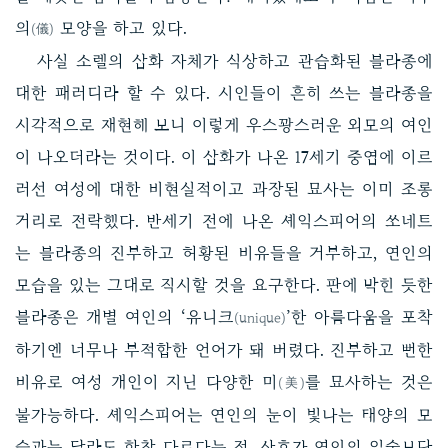
의
모양을 하고 있다.
(儀)
사실 소렐의 삽화 자체가 식상하고 관습화된 블라종에
대한 패러디라 할 수 있다. 시인들이 흔히 쓰는 블라종을
시각적으로 재현해 보니 이렇게 우스꽝스러운 외모의 여인
이 나오더라는 것이다. 이 삽화가 나온 17세기 중엽에 이르
러선 여성에 대한 비현실적이고 과장된 묘사는 이미 조롱
거리로 전락했다. 반세기 전에 나온 셰익스피어의 쏘네트
는 블라종의 진부하고 허황된 비유들을 거부하고, 연인의
모습을 있는 그대로 직시할 것을 요구한다. 판에 박힌 듯한
블라종은 개별 여인의 ‘유니크
’한 아름다움을 포착
(unique)
하기엔 너무나 부적합한 언어가 돼 버렸다. 진부하고 뻔한
비유로 여성 개인이 지닌 다양한 미
를 묘사하는 것은
(美)
불가능하다. 셰익스피어는 연인의 눈이 빛나는 태양의 모
습과는 달라도 한참 다르다는 점, 산호가 연인의 입술보단