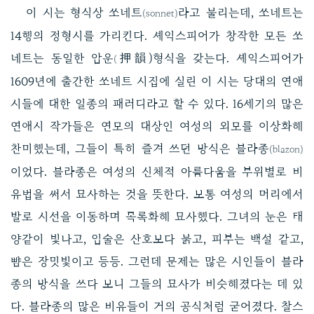
이 시는 형식상 쏘네트
라고 불리는데, 쏘네트는
(sonnet)
14행의 정형시를 가리킨다. 셰익스피어가 창작한 모든 쏘
네트는 동일한 압운
押韻)형식을 갖는다. 셰익스피어가
(
1609년에 출간한 쏘네트 시집에 실린 이 시는 당대의 연애
시들에 대한 일종의 패러디라고 할 수 있다. 16세기의 많은
연애시 작가들은 연모의 대상인 여성의 외모를 이상화해
찬미했는데, 그들이 특히 즐겨 쓰던 방식은 블라종
(blazon)
이었다. 블라종은 여성의 신체적 아름다움을 부위별로 비
유법을 써서 묘사하는 것을 뜻한다. 보통 여성의 머리에서
발로 시선을 이동하며 목록화해 묘사했다. 그녀의 눈은 태
양같이 빛나고, 입술은 산호보다 붉고, 피부는 백설 같고,
뺨은 장밋빛이고 등등. 그런데 문제는 많은 시인들이 블라
종의 방식을 쓰다 보니 그들의 묘사가 비슷해졌다는 데 있
다. 블라종의 많은 비유들이 거의 공식처럼 굳어졌다. 찰스