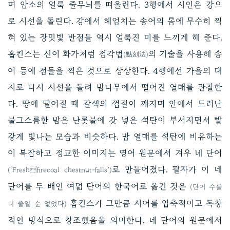
며 암소의 얼룩 줄무늬를 떠올린다. 3행에서 시인은 강으
로 시선을 돌린다. 강에서 헤엄치는 송어의 몸에 무수히 찍
혀 있는 장밋빛 반점들 역시 얼룩진 미를 느끼게 해 준다.
홉킨스는 신이 화가처럼 점각법
의 기술을 사용해 송
(點刻法)
어 등에 점들을 찍은 것으로 상상한다. 4행에선 가을의 대
지로 다시 시선을 돌려 밤나무에서 떨어진 열매를 관찰한
다. 땅에 떨어질 때 갈색의 껍질이 깨지며 안에서 드러난
불그스름한 밤은 난롯불에 갓 넣은 석탄이 부서지면서 빨
갛게 빛나는 모습과 비슷하다. 밤 열매를 석탄에 비유하는
이 복잡하고 정교한 이미지는 영어 원문에서 겨우 네 단어
로 만들어졌다. 필자가 이 네
(‘Freshfirecoal chestnut-falls’)
단어를 두 배인 여덟 단어의 한국어로 옮긴 것은
(단어 수를
홉킨스가 그만큼 시어를 압축적이고 독창
더 줄일 순 없었다)
적인 방식으로 창조했음을 의미한다. 네 단어의 원문에서