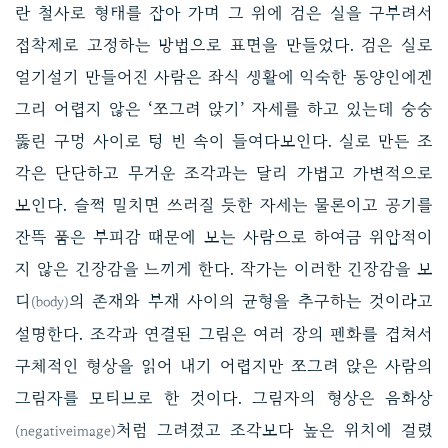
란 철사로 형태를 잡아 가며 그 위에 검은 실을 구부려서
접착제로 고정하는 방법으로 표면을 만들었다. 검은 실로
얼기설기 만들어진 사람은 좌식 생활에 익숙한 동양인에겐
그리 어렵지 않은 ‘쪼그려 앉기’ 자세를 하고 있는데 숭숭
뚫린 구멍 사이로 텅 빈 속이 들여다보인다. 실로 만든 조
각은 단단하고 무거운 조각과는 달리 가볍고 가변적으로
보인다. 슬쩍 밀치면 쓰러질 듯한 자세는 물론이고 공기를
잔뜩 품은 부피감 때문에 보는 사람으로 하여금 위압적이
지 않은 긴장감을 느끼게 한다. 작가는 이러한 긴장감을 보
디
의 존재와 부재 사이의 균형을 추구하는 것이라고
(body)
설명한다. 조각과 연결된 그림은 여러 장의 펜화를 겹쳐서
구체적인 형상을 읽어 내기 어렵지만 쪼그려 앉은 사람의
그림자를 모티브로 한 것이다. 그림자의 형상은 음화상
처럼 그려졌고 조각보다 높은 위치에 걸렸
(negativeimage)