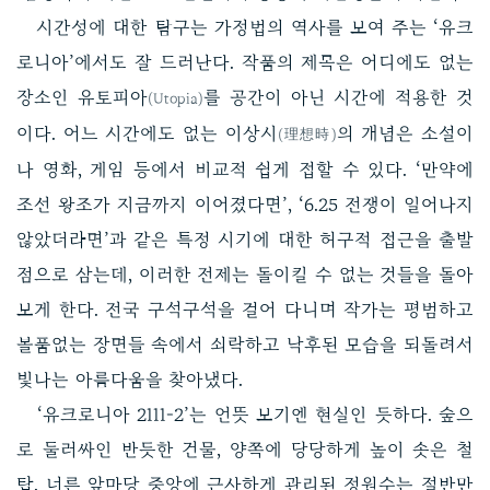
시간성에 대한 탐구는 가정법의 역사를 보여 주는 ‘유크
로니아’에서도 잘 드러난다. 작품의 제목은 어디에도 없는
장소인 유토피아
를 공간이 아닌 시간에 적용한 것
(Utopia)
이다. 어느 시간에도 없는 이상시
의 개념은 소설이
(理想時)
나 영화, 게임 등에서 비교적 쉽게 접할 수 있다. ‘만약에
조선 왕조가 지금까지 이어졌다면’, ‘6.25 전쟁이 일어나지
않았더라면’과 같은 특정 시기에 대한 허구적 접근을 출발
점으로 삼는데, 이러한 전제는 돌이킬 수 없는 것들을 돌아
보게 한다. 전국 구석구석을 걸어 다니며 작가는 평범하고
볼품없는 장면들 속에서 쇠락하고 낙후된 모습을 되돌려서
빛나는 아름다움을 찾아냈다.
‘유크로니아 2111-2’는 언뜻 보기엔 현실인 듯하다. 숲으
로 둘러싸인 반듯한 건물, 양쪽에 당당하게 높이 솟은 철
탑, 너른 앞마당 중앙에 근사하게 관리된 정원수는 절반만