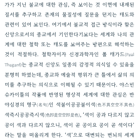
가가 지닌 불교에 대한 관심, 즉 보이는 것 이면에 내재된
질서를 추구하고 존재의 물질성에 질문을 던지는 태도와
관련이 있어 보인다. 여기에서 불교적 접근 방식이라 함은
신앙으로서의 종교에서 기인한다기보다는 세계와 나의 관
계에 대한 철학 또는 태도를 보여주는 방편으로 해석하는
것이 적절하다. 철학자이자 신경과학자인 폴 태가드
(Paul
는 종교적 신앙도 일종의 감정적 의식일 수 있음을
Thagard)
분명히 하였는데, 종교와 예술적 행위가 큰 틀에서 삶의 의
미를 추구하는 의식으로 이해될 수 있기 때문이다. 야스민
슈카이틀의 작품에 반영된 명상적 세계에 대한 관심은 반
야심경의 명구
인 색불이공공불이색
(名句)
(色不異空空不異色)
색즉시공공즉시색
, ‘색이 공과 다르지 않고
(色卽是空空卽是色)
공이 색과 다르지 않으니, 색이 곧 공이요 공이 곧 색이다’
라는 말을 떠올리게 한다. ‘색’으로 대변되는 번뇌의 세계