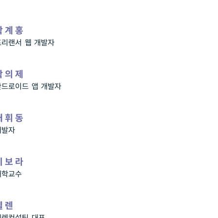
박계홍
프리랜서 웹 개발자
박의제
안드로이드 앱 개발자
배휘동
개발자
이보라
대학교수
헬렌
헬렌컨설팅 대표