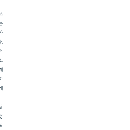
보
는
사
.
서
.
재
까
래
팀
성
씩