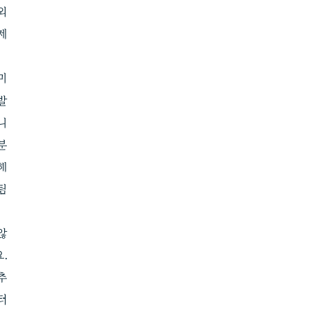
외
제
미
발
니
분
해
팀
않
.
추
터